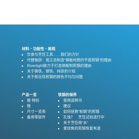
材料・功能性・美观
饮食与烹饪工具……我们的方针
代替致辞：我立志制造“钢板材质的平底煎锅”的理由
Riverlight致力于打造钢板制煎锅的理由
关于铸铁、钢铁、纯铁的介绍
关于氮化铁煎锅的颜色不均匀问题
产品一览
铁锅的保养
極 特别
使用说明书
極
建议
尺寸一览表
如何拯救“粘锅”的煎锅
备用零部件
孔蚀？ 烹饪试验进行中
关于烹饪用“水”
爱烧焦的煎锅恢复有道