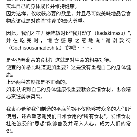
实现自己的身体成长并维持健康。
因为这样，仅收获必要的数量，并且尽可能美味地品尝食
物应该就是对这些“生命”的最大尊重。
因此，我们才在开始吃饭时说“我开动了（Itadakimasu）”,
并在吃完时，饱含感恩之意地说“谢谢款待
（Gochisousamadeshita）”的吧・・・。
是否扔弃剩余的食材？这就是对生命的粗暴对待。
便宜的价格比味道更加重要？这是没有重视自己的身体健
康。
上述两种态度都是不正确的。
如果认识到自己的身体健康很重要就会爱惜食材，也会精
心烹饪美味菜肴。
我衷心希望我们制造的平底煎锅不仅能够被众多的人们所
使用，还希望感谢我们日常食用的“所有食材”，爱惜食材
杜绝浪费的“思想”能够普及并深入人心，成为人们的常
识。