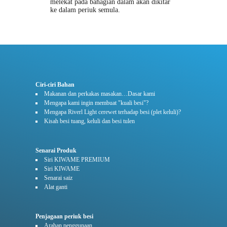
melekat pada bahagian dalam akan dikitar
ke dalam periuk semula.
Ciri-ciri Bahan
Makanan dan perkakas masakan…Dasar kami
Mengapa kami ingin membuat "kuali besi"?
Mengapa Riverl Light cerewet terhadap besi (plet keluli)?
Kisah besi tuang, keluli dan besi tulen
Senarai Produk
Siri KIWAME PREMIUM
Siri KIWAME
Senarai saiz
Alat ganti
Penjagaan periuk besi
Arahan penggunaan