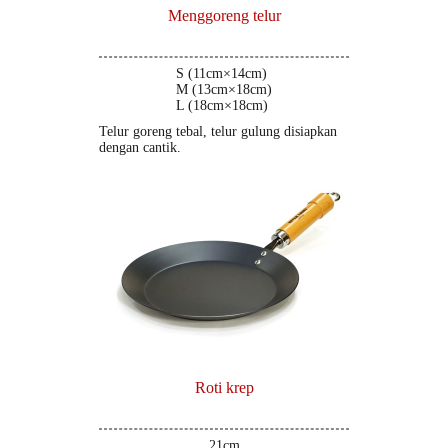
Menggoreng telur
S (11cm×14cm)
M (13cm×18cm)
L (18cm×18cm)
Telur goreng tebal, telur gulung disiapkan
dengan cantik.
Roti krep
21cm