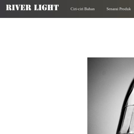
Ciri-ciri Bahan
Senarai Produk