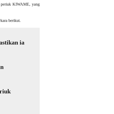
an periuk KIWAME, yang
kara berikut.
astikan ia
an
riuk